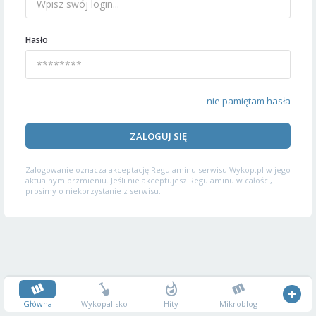
Hasło
nie pamiętam hasła
ZALOGUJ SIĘ
Zalogowanie oznacza akceptację
Regulaminu serwisu
Wykop.pl w jego
aktualnym brzmieniu. Jeśli nie akceptujesz Regulaminu w całości,
prosimy o niekorzystanie z serwisu.
Główna
Wykopalisko
Hity
Mikroblog