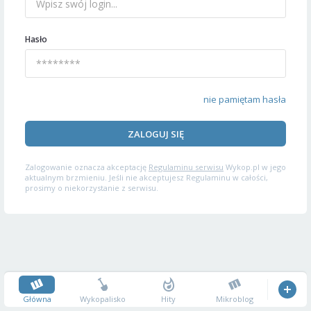
Hasło
nie pamiętam hasła
ZALOGUJ SIĘ
Zalogowanie oznacza akceptację
Regulaminu serwisu
Wykop.pl w jego
aktualnym brzmieniu. Jeśli nie akceptujesz Regulaminu w całości,
prosimy o niekorzystanie z serwisu.
Główna
Wykopalisko
Hity
Mikroblog