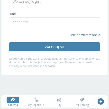
Hasło
nie pamiętam hasła
ZALOGUJ SIĘ
Zalogowanie oznacza akceptację
Regulaminu serwisu
Wykop.pl w jego
aktualnym brzmieniu. Jeśli nie akceptujesz Regulaminu w całości,
prosimy o niekorzystanie z serwisu.
Główna
Wykopalisko
Hity
Mikroblog