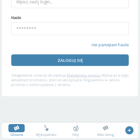
Hasło
nie pamiętam hasła
ZALOGUJ SIĘ
Zalogowanie oznacza akceptację
Regulaminu serwisu
Wykop.pl w jego
aktualnym brzmieniu. Jeśli nie akceptujesz Regulaminu w całości,
prosimy o niekorzystanie z serwisu.
Główna
Wykopalisko
Hity
Mikroblog