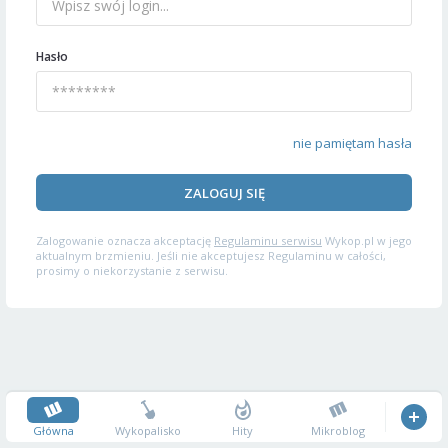
Hasło
nie pamiętam hasła
ZALOGUJ SIĘ
Zalogowanie oznacza akceptację
Regulaminu serwisu
Wykop.pl w jego
aktualnym brzmieniu. Jeśli nie akceptujesz Regulaminu w całości,
prosimy o niekorzystanie z serwisu.
Główna
Wykopalisko
Hity
Mikroblog