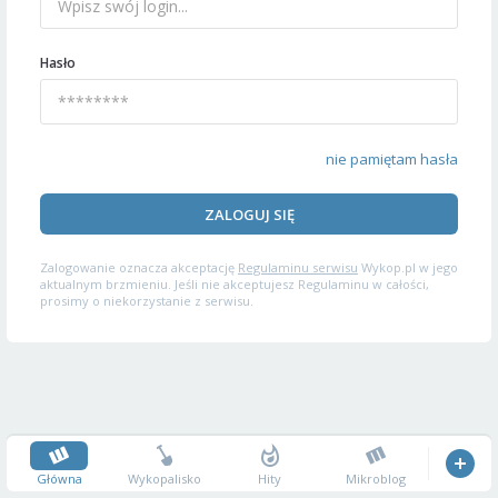
Hasło
nie pamiętam hasła
ZALOGUJ SIĘ
Zalogowanie oznacza akceptację
Regulaminu serwisu
Wykop.pl w jego
aktualnym brzmieniu. Jeśli nie akceptujesz Regulaminu w całości,
prosimy o niekorzystanie z serwisu.
Główna
Wykopalisko
Hity
Mikroblog