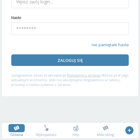
Hasło
nie pamiętam hasła
ZALOGUJ SIĘ
Zalogowanie oznacza akceptację
Regulaminu serwisu
Wykop.pl w jego
aktualnym brzmieniu. Jeśli nie akceptujesz Regulaminu w całości,
prosimy o niekorzystanie z serwisu.
Główna
Wykopalisko
Hity
Mikroblog