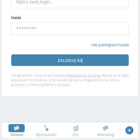
Hasło
nie pamiętam hasła
ZALOGUJ SIĘ
Zalogowanie oznacza akceptację
Regulaminu serwisu
Wykop.pl w jego
aktualnym brzmieniu. Jeśli nie akceptujesz Regulaminu w całości,
prosimy o niekorzystanie z serwisu.
Główna
Wykopalisko
Hity
Mikroblog