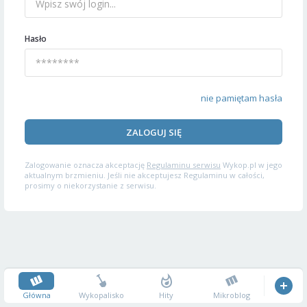
Hasło
nie pamiętam hasła
ZALOGUJ SIĘ
Zalogowanie oznacza akceptację
Regulaminu serwisu
Wykop.pl w jego
aktualnym brzmieniu. Jeśli nie akceptujesz Regulaminu w całości,
prosimy o niekorzystanie z serwisu.
Główna
Wykopalisko
Hity
Mikroblog