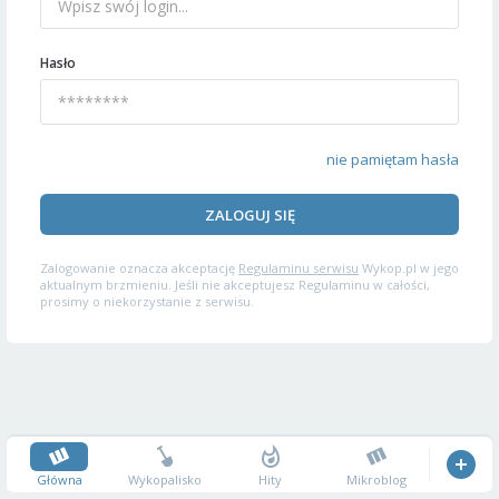
Hasło
nie pamiętam hasła
ZALOGUJ SIĘ
Zalogowanie oznacza akceptację
Regulaminu serwisu
Wykop.pl w jego
aktualnym brzmieniu. Jeśli nie akceptujesz Regulaminu w całości,
prosimy o niekorzystanie z serwisu.
Główna
Wykopalisko
Hity
Mikroblog