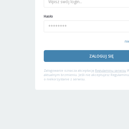
Hasło
ni
ZALOGUJ SIĘ
Zalogowanie oznacza akceptację
Regulaminu serwisu
W
aktualnym brzmieniu. Jeśli nie akceptujesz Regulaminu
o niekorzystanie z serwisu.