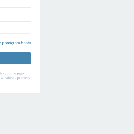
e pamiętam hasła
ykop.pl w jego
 w całości, prosimy