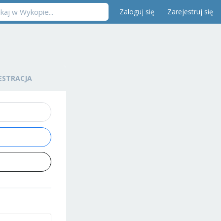
Zaloguj się
Zarejestruj się
ESTRACJA