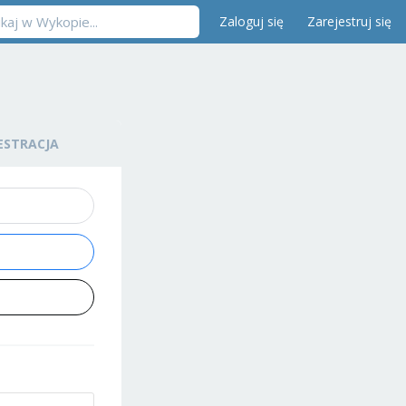
Zaloguj się
Zarejestruj się
ESTRACJA