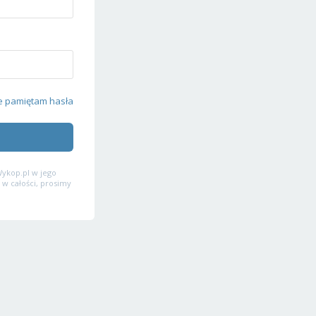
e pamiętam hasła
ykop.pl w jego
 w całości, prosimy