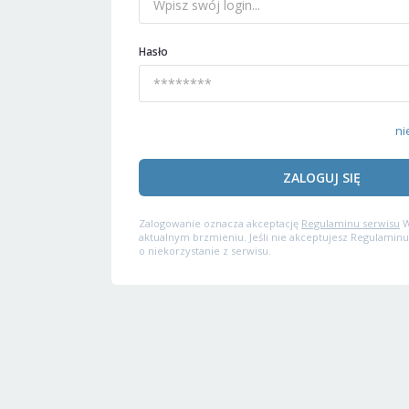
Hasło
ni
ZALOGUJ SIĘ
Zalogowanie oznacza akceptację
Regulaminu serwisu
W
aktualnym brzmieniu. Jeśli nie akceptujesz Regulaminu
o niekorzystanie z serwisu.