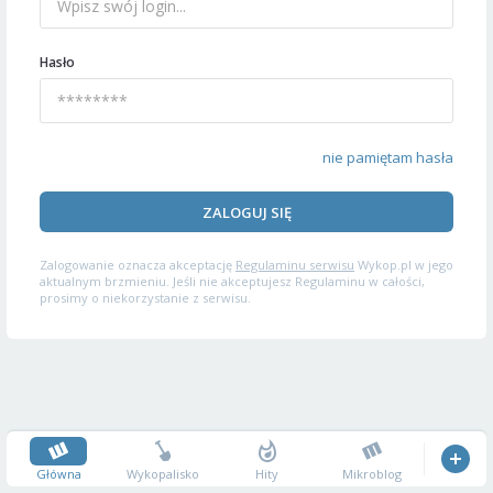
Hasło
nie pamiętam hasła
ZALOGUJ SIĘ
Zalogowanie oznacza akceptację
Regulaminu serwisu
Wykop.pl w jego
aktualnym brzmieniu. Jeśli nie akceptujesz Regulaminu w całości,
prosimy o niekorzystanie z serwisu.
Główna
Wykopalisko
Hity
Mikroblog