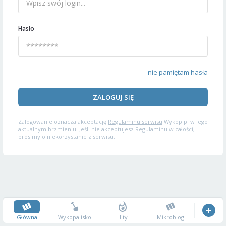
Hasło
nie pamiętam hasła
ZALOGUJ SIĘ
Zalogowanie oznacza akceptację
Regulaminu serwisu
Wykop.pl w jego
aktualnym brzmieniu. Jeśli nie akceptujesz Regulaminu w całości,
prosimy o niekorzystanie z serwisu.
Główna
Wykopalisko
Hity
Mikroblog