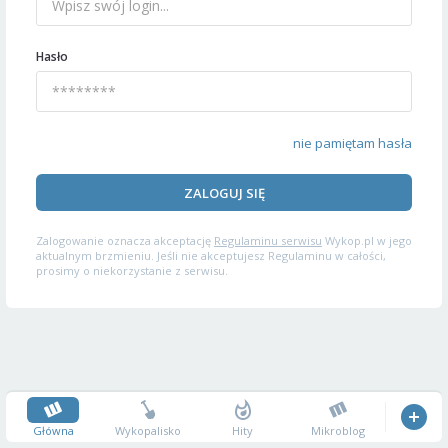
Hasło
nie pamiętam hasła
ZALOGUJ SIĘ
Zalogowanie oznacza akceptację
Regulaminu serwisu
Wykop.pl w jego
aktualnym brzmieniu. Jeśli nie akceptujesz Regulaminu w całości,
prosimy o niekorzystanie z serwisu.
Główna
Wykopalisko
Hity
Mikroblog