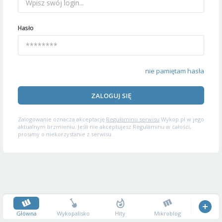
Hasło
nie pamiętam hasła
ZALOGUJ SIĘ
Zalogowanie oznacza akceptację
Regulaminu serwisu
Wykop.pl w jego
aktualnym brzmieniu. Jeśli nie akceptujesz Regulaminu w całości,
prosimy o niekorzystanie z serwisu.
Główna
Wykopalisko
Hity
Mikroblog