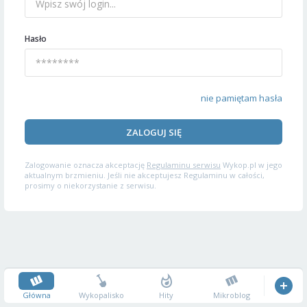
Hasło
nie pamiętam hasła
ZALOGUJ SIĘ
Zalogowanie oznacza akceptację
Regulaminu serwisu
Wykop.pl w jego
aktualnym brzmieniu. Jeśli nie akceptujesz Regulaminu w całości,
prosimy o niekorzystanie z serwisu.
Główna
Wykopalisko
Hity
Mikroblog