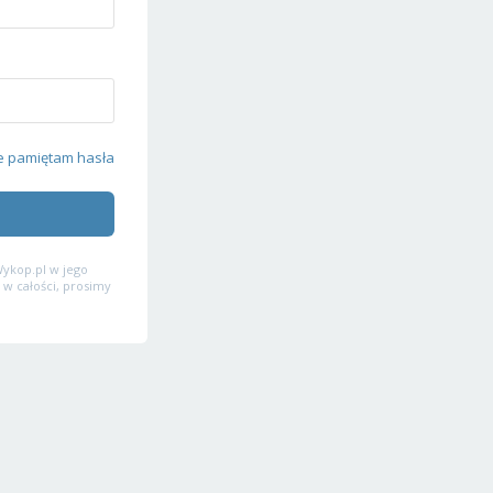
e pamiętam hasła
ykop.pl w jego
 w całości, prosimy