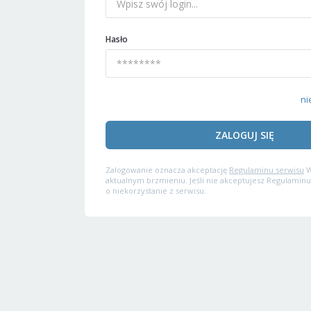
Hasło
ni
ZALOGUJ SIĘ
Zalogowanie oznacza akceptację
Regulaminu serwisu
W
aktualnym brzmieniu. Jeśli nie akceptujesz Regulaminu
o niekorzystanie z serwisu.