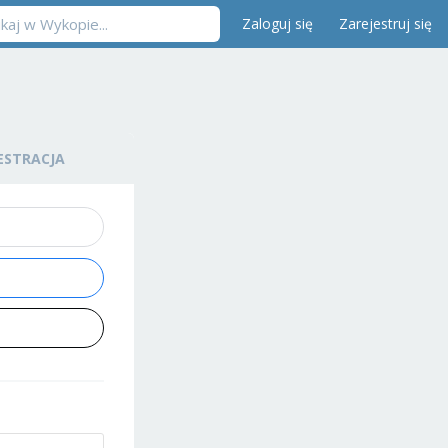
Zaloguj się
Zarejestruj się
ESTRACJA