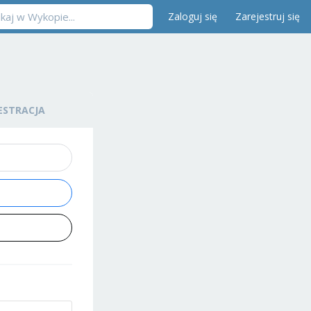
Zaloguj się
Zarejestruj się
ESTRACJA