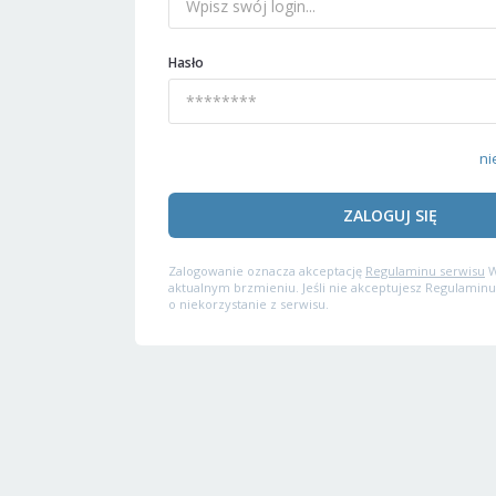
Hasło
ni
ZALOGUJ SIĘ
Zalogowanie oznacza akceptację
Regulaminu serwisu
W
aktualnym brzmieniu. Jeśli nie akceptujesz Regulaminu
o niekorzystanie z serwisu.