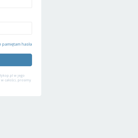
e pamiętam hasła
ykop.pl w jego
 w całości, prosimy