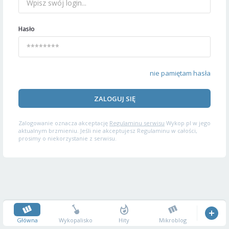
Hasło
nie pamiętam hasła
ZALOGUJ SIĘ
Zalogowanie oznacza akceptację
Regulaminu serwisu
Wykop.pl w jego
aktualnym brzmieniu. Jeśli nie akceptujesz Regulaminu w całości,
prosimy o niekorzystanie z serwisu.
Główna
Wykopalisko
Hity
Mikroblog