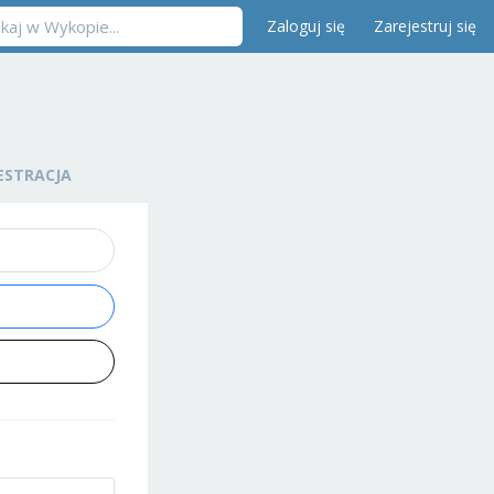
Zaloguj się
Zarejestruj się
ESTRACJA