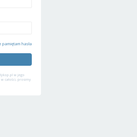
e pamiętam hasła
ykop.pl w jego
 w całości, prosimy