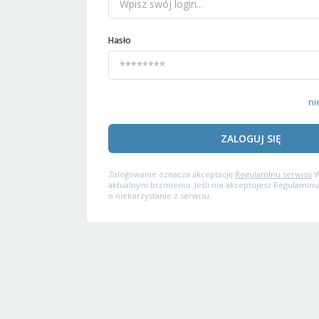
Hasło
ni
ZALOGUJ SIĘ
Zalogowanie oznacza akceptację
Regulaminu serwisu
W
aktualnym brzmieniu. Jeśli nie akceptujesz Regulaminu
o niekorzystanie z serwisu.