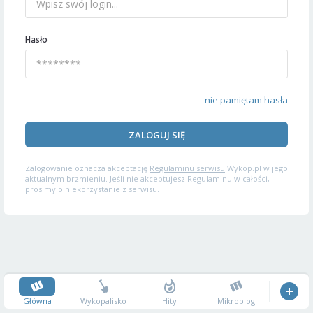
Hasło
nie pamiętam hasła
ZALOGUJ SIĘ
Zalogowanie oznacza akceptację
Regulaminu serwisu
Wykop.pl w jego
aktualnym brzmieniu. Jeśli nie akceptujesz Regulaminu w całości,
prosimy o niekorzystanie z serwisu.
Główna
Wykopalisko
Hity
Mikroblog