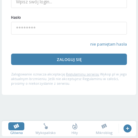
Hasło
nie pamiętam hasła
ZALOGUJ SIĘ
Zalogowanie oznacza akceptację
Regulaminu serwisu
Wykop.pl w jego
aktualnym brzmieniu. Jeśli nie akceptujesz Regulaminu w całości,
prosimy o niekorzystanie z serwisu.
Główna
Wykopalisko
Hity
Mikroblog