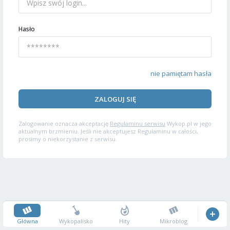
Hasło
nie pamiętam hasła
ZALOGUJ SIĘ
Zalogowanie oznacza akceptację
Regulaminu serwisu
Wykop.pl w jego
aktualnym brzmieniu. Jeśli nie akceptujesz Regulaminu w całości,
prosimy o niekorzystanie z serwisu.
Główna
Wykopalisko
Hity
Mikroblog