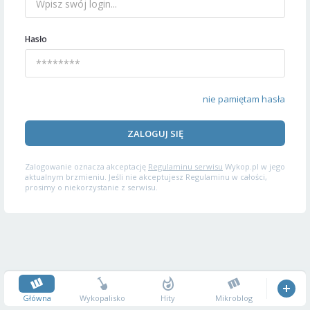
Hasło
nie pamiętam hasła
ZALOGUJ SIĘ
Zalogowanie oznacza akceptację
Regulaminu serwisu
Wykop.pl w jego
aktualnym brzmieniu. Jeśli nie akceptujesz Regulaminu w całości,
prosimy o niekorzystanie z serwisu.
Główna
Wykopalisko
Hity
Mikroblog