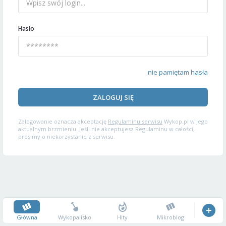
Hasło
nie pamiętam hasła
ZALOGUJ SIĘ
Zalogowanie oznacza akceptację
Regulaminu serwisu
Wykop.pl w jego
aktualnym brzmieniu. Jeśli nie akceptujesz Regulaminu w całości,
prosimy o niekorzystanie z serwisu.
Główna
Wykopalisko
Hity
Mikroblog