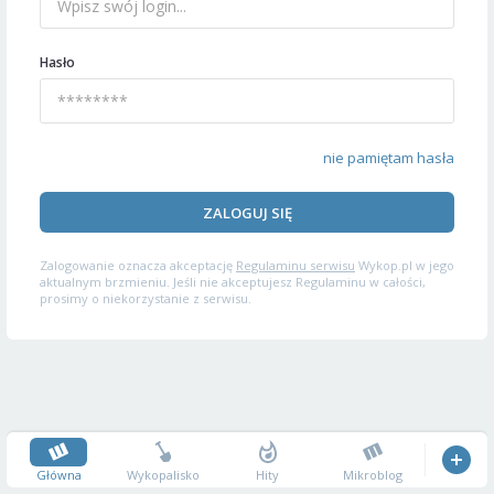
Hasło
nie pamiętam hasła
ZALOGUJ SIĘ
Zalogowanie oznacza akceptację
Regulaminu serwisu
Wykop.pl w jego
aktualnym brzmieniu. Jeśli nie akceptujesz Regulaminu w całości,
prosimy o niekorzystanie z serwisu.
Główna
Wykopalisko
Hity
Mikroblog