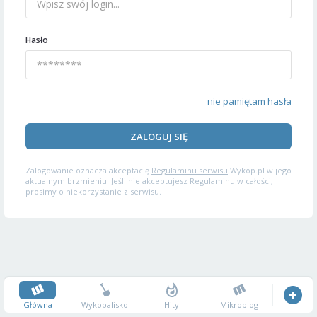
Hasło
nie pamiętam hasła
ZALOGUJ SIĘ
Zalogowanie oznacza akceptację
Regulaminu serwisu
Wykop.pl w jego
aktualnym brzmieniu. Jeśli nie akceptujesz Regulaminu w całości,
prosimy o niekorzystanie z serwisu.
Główna
Wykopalisko
Hity
Mikroblog