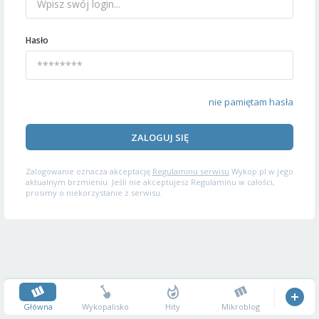
Hasło
nie pamiętam hasła
ZALOGUJ SIĘ
Zalogowanie oznacza akceptację
Regulaminu serwisu
Wykop.pl w jego
aktualnym brzmieniu. Jeśli nie akceptujesz Regulaminu w całości,
prosimy o niekorzystanie z serwisu.
Główna
Wykopalisko
Hity
Mikroblog