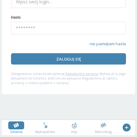
Hasło
nie pamiętam hasła
ZALOGUJ SIĘ
Zalogowanie oznacza akceptację
Regulaminu serwisu
Wykop.pl w jego
aktualnym brzmieniu. Jeśli nie akceptujesz Regulaminu w całości,
prosimy o niekorzystanie z serwisu.
Główna
Wykopalisko
Hity
Mikroblog