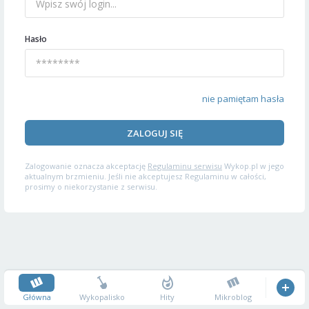
Hasło
nie pamiętam hasła
ZALOGUJ SIĘ
Zalogowanie oznacza akceptację
Regulaminu serwisu
Wykop.pl w jego
aktualnym brzmieniu. Jeśli nie akceptujesz Regulaminu w całości,
prosimy o niekorzystanie z serwisu.
Główna
Wykopalisko
Hity
Mikroblog