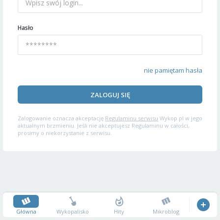
Hasło
nie pamiętam hasła
ZALOGUJ SIĘ
Zalogowanie oznacza akceptację
Regulaminu serwisu
Wykop.pl w jego
aktualnym brzmieniu. Jeśli nie akceptujesz Regulaminu w całości,
prosimy o niekorzystanie z serwisu.
Główna
Wykopalisko
Hity
Mikroblog