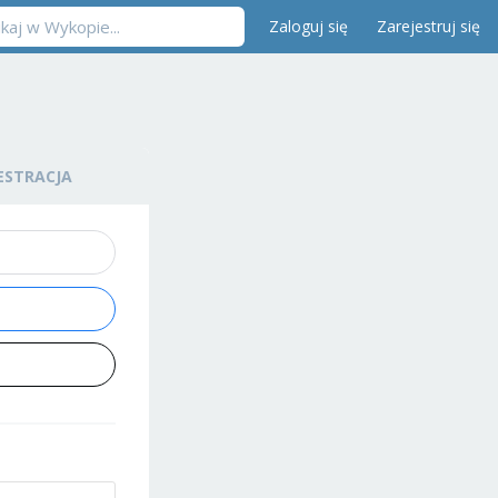
Zaloguj się
Zarejestruj się
ESTRACJA