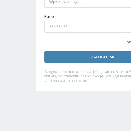
Hasło
ni
ZALOGUJ SIĘ
Zalogowanie oznacza akceptację
Regulaminu serwisu
W
aktualnym brzmieniu. Jeśli nie akceptujesz Regulaminu
o niekorzystanie z serwisu.