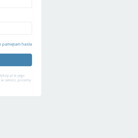
e pamiętam hasła
ykop.pl w jego
 w całości, prosimy