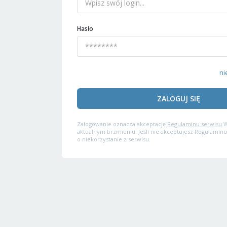
Hasło
ni
ZALOGUJ SIĘ
Zalogowanie oznacza akceptację
Regulaminu serwisu
W
aktualnym brzmieniu. Jeśli nie akceptujesz Regulaminu
o niekorzystanie z serwisu.