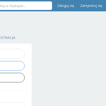
Zaloguj się
Zarejestruj się
ESTRACJA