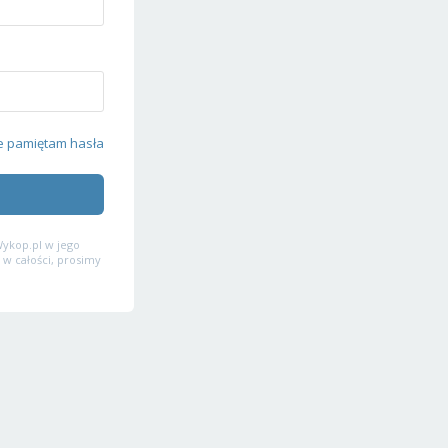
e pamiętam hasła
ykop.pl w jego
 w całości, prosimy