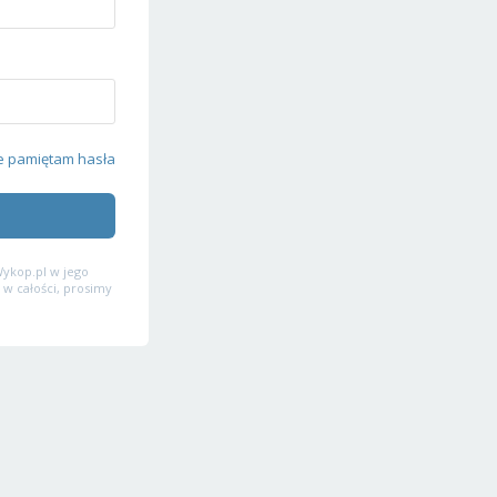
e pamiętam hasła
ykop.pl w jego
 w całości, prosimy