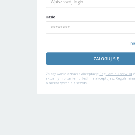
Hasło
ni
ZALOGUJ SIĘ
Zalogowanie oznacza akceptację
Regulaminu serwisu
W
aktualnym brzmieniu. Jeśli nie akceptujesz Regulaminu
o niekorzystanie z serwisu.