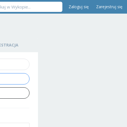
Zaloguj się
Zarejestruj się
ESTRACJA