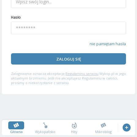
Hasło
nie pamiętam hasła
ZALOGUJ SIĘ
Zalogowanie oznacza akceptację
Regulaminu serwisu
Wykop.pl w jego
aktualnym brzmieniu. Jeśli nie akceptujesz Regulaminu w całości,
prosimy o niekorzystanie z serwisu.
Główna
Wykopalisko
Hity
Mikroblog