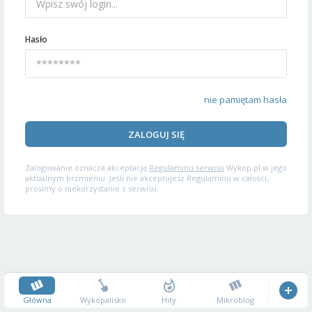
Hasło
nie pamiętam hasła
ZALOGUJ SIĘ
Zalogowanie oznacza akceptację
Regulaminu serwisu
Wykop.pl w jego
aktualnym brzmieniu. Jeśli nie akceptujesz Regulaminu w całości,
prosimy o niekorzystanie z serwisu.
Główna
Wykopalisko
Hity
Mikroblog