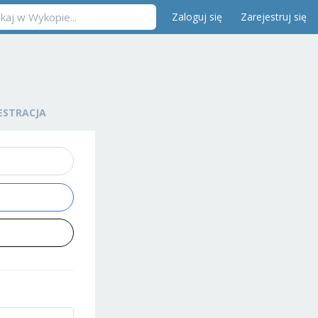
Zaloguj się
Zarejestruj się
ESTRACJA