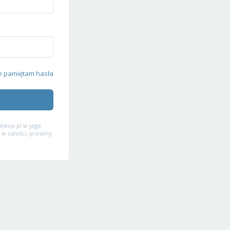
e pamiętam hasła
ykop.pl w jego
 w całości, prosimy