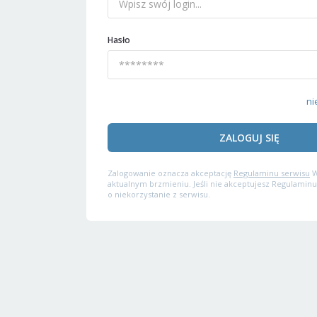
Hasło
ni
ZALOGUJ SIĘ
Zalogowanie oznacza akceptację
Regulaminu serwisu
W
aktualnym brzmieniu. Jeśli nie akceptujesz Regulaminu
o niekorzystanie z serwisu.