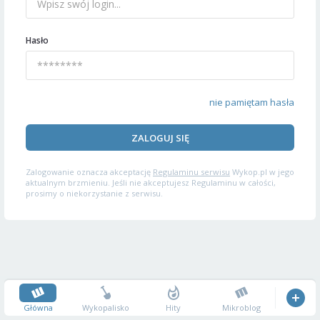
Hasło
nie pamiętam hasła
ZALOGUJ SIĘ
Zalogowanie oznacza akceptację
Regulaminu serwisu
Wykop.pl w jego
aktualnym brzmieniu. Jeśli nie akceptujesz Regulaminu w całości,
prosimy o niekorzystanie z serwisu.
Główna
Wykopalisko
Hity
Mikroblog