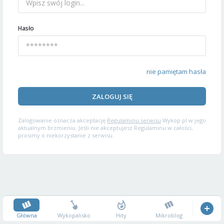
Hasło
nie pamiętam hasła
ZALOGUJ SIĘ
Zalogowanie oznacza akceptację
Regulaminu serwisu
Wykop.pl w jego
aktualnym brzmieniu. Jeśli nie akceptujesz Regulaminu w całości,
prosimy o niekorzystanie z serwisu.
Główna
Wykopalisko
Hity
Mikroblog