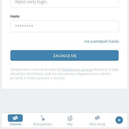
Hasło
nie pamiętam hasła
ZALOGUJ SIĘ
Zalogowanie oznacza akceptację
Regulaminu serwisu
Wykop.pl w jego
aktualnym brzmieniu. Jeśli nie akceptujesz Regulaminu w całości,
prosimy o niekorzystanie z serwisu.
Główna
Wykopalisko
Hity
Mikroblog