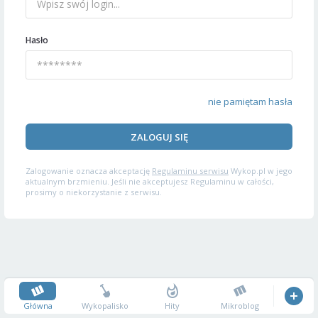
Hasło
nie pamiętam hasła
ZALOGUJ SIĘ
Zalogowanie oznacza akceptację
Regulaminu serwisu
Wykop.pl w jego
aktualnym brzmieniu. Jeśli nie akceptujesz Regulaminu w całości,
prosimy o niekorzystanie z serwisu.
Główna
Wykopalisko
Hity
Mikroblog