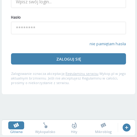
Hasło
nie pamiętam hasła
ZALOGUJ SIĘ
Zalogowanie oznacza akceptację
Regulaminu serwisu
Wykop.pl w jego
aktualnym brzmieniu. Jeśli nie akceptujesz Regulaminu w całości,
prosimy o niekorzystanie z serwisu.
Główna
Wykopalisko
Hity
Mikroblog