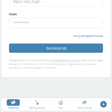
Hasło
nie pamiętam hasła
ZALOGUJ SIĘ
Zalogowanie oznacza akceptację
Regulaminu serwisu
Wykop.pl w jego
aktualnym brzmieniu. Jeśli nie akceptujesz Regulaminu w całości,
prosimy o niekorzystanie z serwisu.
Główna
Wykopalisko
Hity
Mikroblog