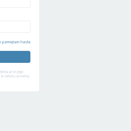
e pamiętam hasła
ykop.pl w jego
 w całości, prosimy