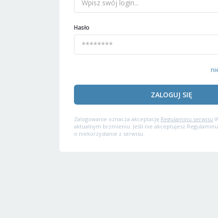
Hasło
ni
ZALOGUJ SIĘ
Zalogowanie oznacza akceptację
Regulaminu serwisu
W
aktualnym brzmieniu. Jeśli nie akceptujesz Regulaminu
o niekorzystanie z serwisu.