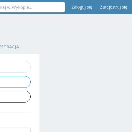
Zaloguj się
Zarejestruj się
ESTRACJA