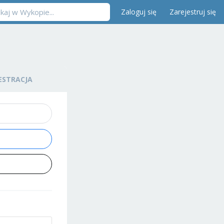
Zaloguj się
Zarejestruj się
ESTRACJA