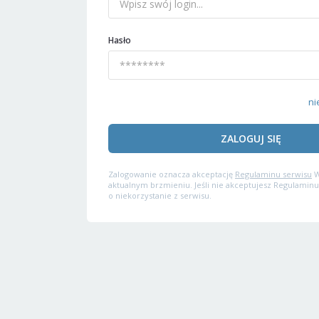
Hasło
ni
ZALOGUJ SIĘ
Zalogowanie oznacza akceptację
Regulaminu serwisu
W
aktualnym brzmieniu. Jeśli nie akceptujesz Regulaminu
o niekorzystanie z serwisu.