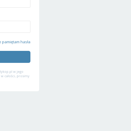
e pamiętam hasła
ykop.pl w jego
 w całości, prosimy