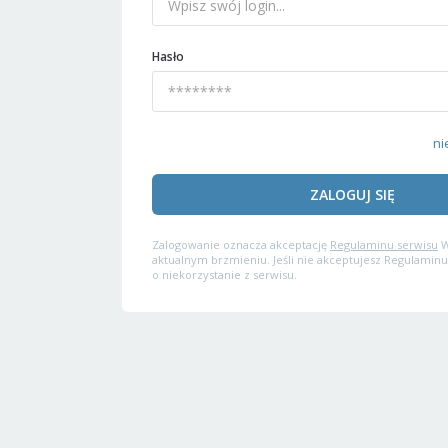
Hasło
ni
ZALOGUJ SIĘ
Zalogowanie oznacza akceptację
Regulaminu serwisu
W
aktualnym brzmieniu. Jeśli nie akceptujesz Regulaminu
o niekorzystanie z serwisu.