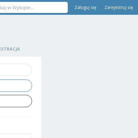
Zaloguj się
Zarejestruj się
ESTRACJA