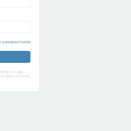
e pamiętam hasła
ykop.pl w jego
 w całości, prosimy