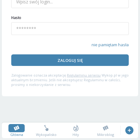
Hasło
nie pamiętam hasła
ZALOGUJ SIĘ
Zalogowanie oznacza akceptację
Regulaminu serwisu
Wykop.pl w jego
aktualnym brzmieniu. Jeśli nie akceptujesz Regulaminu w całości,
prosimy o niekorzystanie z serwisu.
Główna
Wykopalisko
Hity
Mikroblog