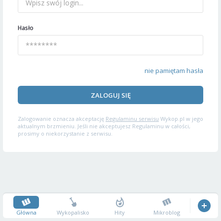
Hasło
nie pamiętam hasła
ZALOGUJ SIĘ
Zalogowanie oznacza akceptację
Regulaminu serwisu
Wykop.pl w jego
aktualnym brzmieniu. Jeśli nie akceptujesz Regulaminu w całości,
prosimy o niekorzystanie z serwisu.
Główna
Wykopalisko
Hity
Mikroblog