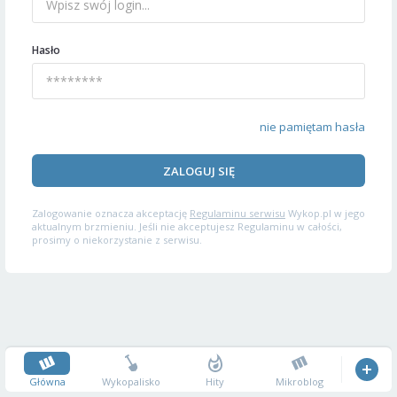
Hasło
nie pamiętam hasła
ZALOGUJ SIĘ
Zalogowanie oznacza akceptację
Regulaminu serwisu
Wykop.pl w jego
aktualnym brzmieniu. Jeśli nie akceptujesz Regulaminu w całości,
prosimy o niekorzystanie z serwisu.
Główna
Wykopalisko
Hity
Mikroblog